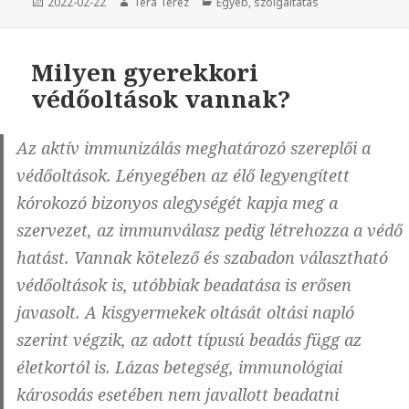
Közzétéve
2022-02-22
Szerző
Tera Teréz
Kategória
Egyéb
,
szolgáltatás
Milyen gyerekkori
védőoltások vannak?
Az aktív immunizálás meghatározó szereplői a
védőoltások. Lényegében az élő legyengített
kórokozó bizonyos alegységét kapja meg a
szervezet, az immunválasz pedig létrehozza a védő
hatást. Vannak kötelező és szabadon választható
védőoltások is, utóbbiak beadatása is erősen
javasolt. A kisgyermekek oltását oltási napló
szerint végzik, az adott típusú beadás függ az
életkortól is. Lázas betegség, immunológiai
károsodás esetében nem javallott beadatni