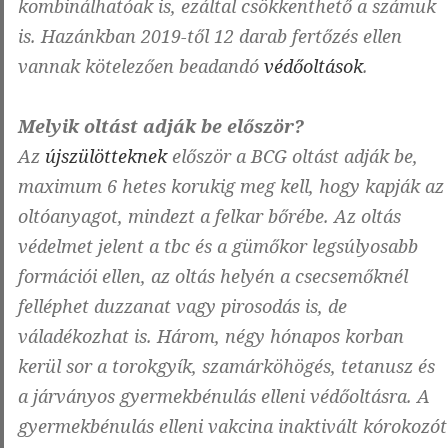
kombinálhatóak is, ezáltal csökkenthető a számuk
is. Hazánkban 2019-től 12 darab fertőzés ellen
vannak kötelezően beadandó
védőoltások
.
Melyik oltást adják be először?
Az
újszülötteknek
először a BCG oltást adják be,
maximum 6 hetes korukig meg kell, hogy kapják az
oltóanyagot, mindezt a felkar bőrébe. Az oltás
védelmet jelent a tbc és a gümőkor legsúlyosabb
formációi ellen, az oltás helyén a csecsemőknél
felléphet duzzanat vagy pirosodás is, de
váladékozhat is. Három, négy hónapos korban
kerül sor a torokgyík, szamárköhögés, tetanusz és
a járványos gyermekbénulás elleni védőoltásra. A
gyermekbénulás elleni vakcina inaktivált kórokozót