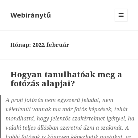
Webiránytű
MENÜ
ÉS
WIDGETEK
Hónap: 2022 február
Hogyan tanulhatóak meg a
fotózás alapjai?
A profi fotózás nem egyszerű feladat, nem
véletlenül vannak ma már fotós képzések, tehát
mondhatni, hogy jelentős szakértelmet igényel, ha
valaki teljes állásban szeretné űzni a szakmát. A
hobbi fotósok is könnyen képezhetik magukat, az