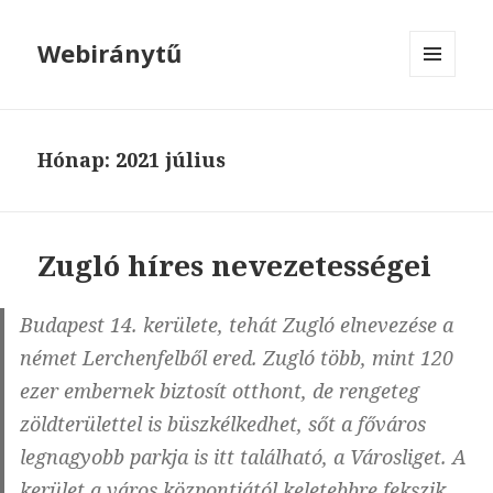
Webiránytű
MENÜ
ÉS
WIDGETEK
Hónap: 2021 július
Zugló híres nevezetességei
Budapest 14. kerülete, tehát Zugló elnevezése a
német Lerchenfelből ered. Zugló több, mint 120
ezer embernek biztosít otthont, de rengeteg
zöldterülettel is büszkélkedhet, sőt a főváros
legnagyobb parkja is itt található, a Városliget. A
kerület a város központjától keletebbre fekszik,