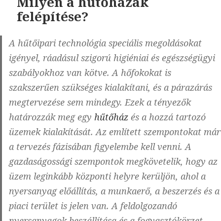
Milyen a hűtőházak
felépítése?
A hűtőipari technológia speciális megoldásokat
igényel, ráadásul szigorú higiéniai és egészségügyi
szabályokhoz van kötve. A hőfokokat is
szakszerűen szükséges kialakítani, és a párazárás
megtervezése sem mindegy. Ezek a tényezők
határozzák meg egy
hűtőház
és a hozzá tartozó
üzemek kialakítását. Az említett szempontokat már
a tervezés fázisában figyelembe kell venni. A
gazdaságossági szempontok megkövetelik, hogy az
üzem leginkább központi helyre kerüljön, ahol a
nyersanyag előállítás, a munkaerő, a beszerzés és a
piaci terület is jelen van. A feldolgozandó
nyersanyagok beszállítása és a fogyasztókörzet