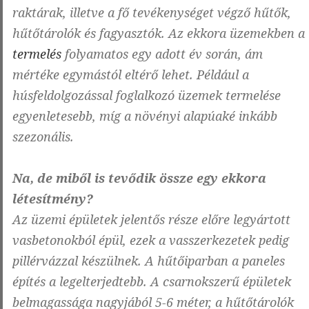
raktárak, illetve a fő tevékenységet végző hűtők,
hűtőtárolók és fagyasztók. Az ekkora üzemekben a
termelés
folyamatos egy adott év során, ám
mértéke egymástól eltérő lehet. Például a
húsfeldolgozással foglalkozó üzemek termelése
egyenletesebb, míg a növényi alapúaké inkább
szezonális.
Na, de miből is tevődik össze egy ekkora
létesítmény?
Az üzemi épületek jelentős része előre legyártott
vasbetonokból épül, ezek a vasszerkezetek pedig
pillérvázzal készülnek. A hűtőiparban a paneles
építés a legelterjedtebb. A csarnokszerű épületek
belmagassága nagyjából 5-6 méter, a hűtőtárolók