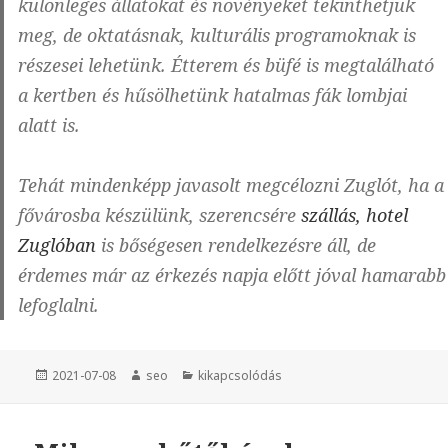
különleges állatokat és növényeket tekinthetjük
meg, de oktatásnak, kulturális programoknak is
részesei lehetünk. Étterem és büfé is megtalálható
a kertben és hűsölhetünk hatalmas fák lombjai
alatt is.
Tehát mindenképp javasolt megcélozni Zuglót, ha a
fővárosba készülünk, szerencsére
szállás, hotel
Zuglóban
is bőségesen rendelkezésre áll, de
érdemes már az érkezés napja előtt jóval hamarabb
lefoglalni.
Közzétéve
2021-07-08
Szerző
seo
Kategória
kikapcsolódás