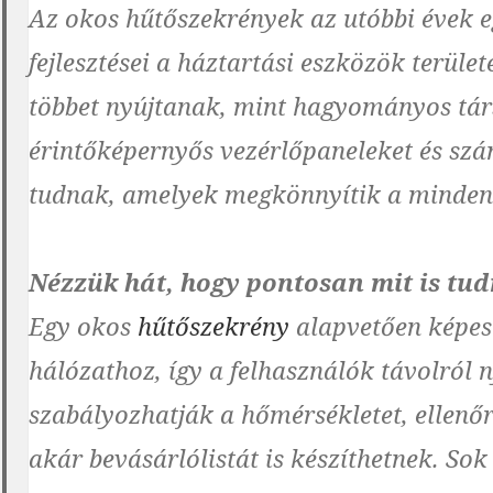
Az okos hűtőszekrények az utóbbi évek e
fejlesztései a háztartási eszközök terül
többet nyújtanak, mint hagyományos társa
érintőképernyős vezérlőpaneleket és szá
tudnak, amelyek megkönnyítik a minde
Nézzük hát, hogy pontosan mit is tu
Egy okos
hűtőszekrény
alapvetően képes 
hálózathoz, így a felhasználók távolról
szabályozhatják a hőmérsékletet, ellenőr
akár bevásárlólistát is készíthetnek. So