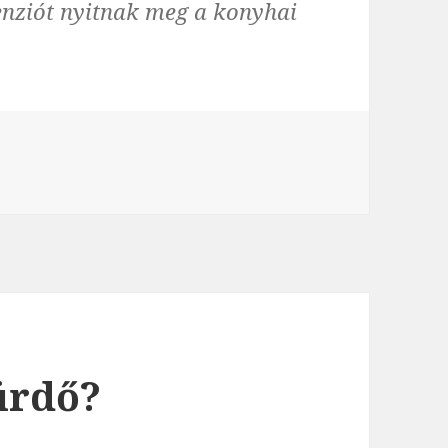
enziót nyitnak meg a konyhai
ürdő?