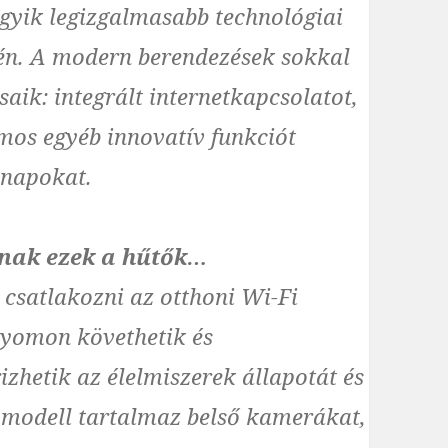
gyik legizgalmasabb technológiai
etén. A modern berendezések sokkal
ik: integrált internetkapcsolatot,
mos egyéb innovatív funkciót
nnapokat.
dnak ezek a hűtők…
csatlakozni az otthoni Wi-Fi
 nyomon követhetik és
izhetik az élelmiszerek állapotát és
k modell tartalmaz belső kamerákat,