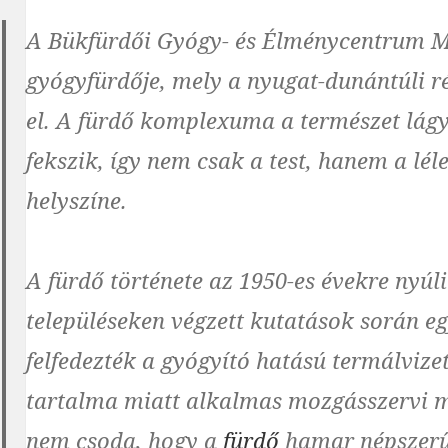
A Bükfürdői Gyógy- és Élménycentrum M
gyógyfürdője, mely a nyugat-dunántúli 
el. A fürdő komplexuma a természet lágy
fekszik, így nem csak a test, hanem a lé
helyszíne.
A fürdő története az 1950-es évekre nyúl
településeken végzett kutatások során e
felfedezték a gyógyító hatású termálviz
tartalma miatt alkalmas mozgásszervi m
nem csoda, hogy a
fürdő
hamar népszerűv