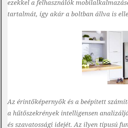
ezekkel a felhasználók mobilalkalmazáso
tartalmát, így akár a boltban állva is el
Az érintőképernyők és a beépített számí
a hűtőszekrények intelligensen analizálj
és szavatossági idejét. Az ilyen típusú f