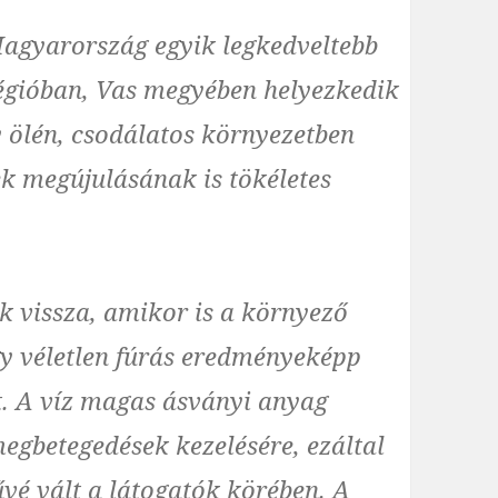
agyarország egyik legkedveltebb
régióban, Vas megyében helyezkedik
 ölén, csodálatos környezetben
lek megújulásának is tökéletes
ik vissza, amikor is a környező
gy véletlen fúrás eredményeképp
et. A víz magas ásványi anyag
egbetegedések kezelésére, ezáltal
é vált a látogatók körében. A