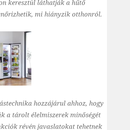
n keresztül láthatják a hűtő
lenőrizhetik, mi hiányzik otthonról.
tástechnika hozzájárul ahhoz, hogy
ák a tárolt élelmiszerek minőségét
unkciók révén javaslatokat tehetnek