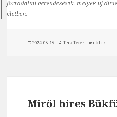
forradalmi berendezések, melyek új dim
életben.
Közzétéve
2024-05-15
Szerző
Tera Teréz
Kategória
otthon
Miről híres Bükf