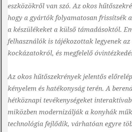
eszközökről van szó. Az okos hűtőszekré
hogy a gyártók folyamatosan frissítsék a
a készülékeket a külső támadásoktól. Em
felhasználók is tájékozottak legyenek az
kockázatokról, és megfelelő óvintézkedé
Az okos hűtőszekrények jelentős előrelép
kényelem és hatékonyság terén. A berend
hétköznapi tevékenységeket interaktíva
miközben modernizálják a konyhák működ
technológia fejlődik, várhatóan egyre t