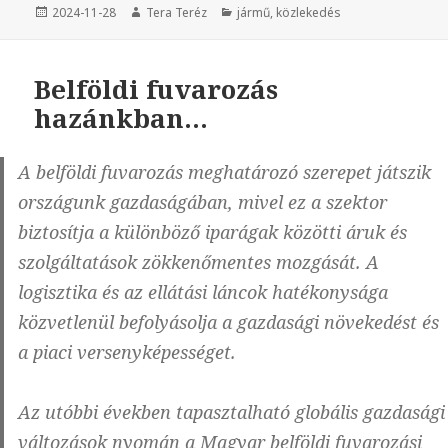
Közzétéve
2024-11-28
Szerző
Tera Teréz
Kategória
jármű
,
közlekedés
Belföldi fuvarozás
hazánkban…
A belföldi fuvarozás meghatározó szerepet játszik
országunk gazdaságában, mivel ez a szektor
biztosítja a különböző iparágak közötti áruk és
szolgáltatások zökkenőmentes mozgását. A
logisztika és az ellátási láncok hatékonysága
közvetlenül befolyásolja a gazdasági növekedést és
a piaci versenyképességet.
Az utóbbi években tapasztalható globális gazdasági
változások nyomán a Magyar belföldi fuvarozási