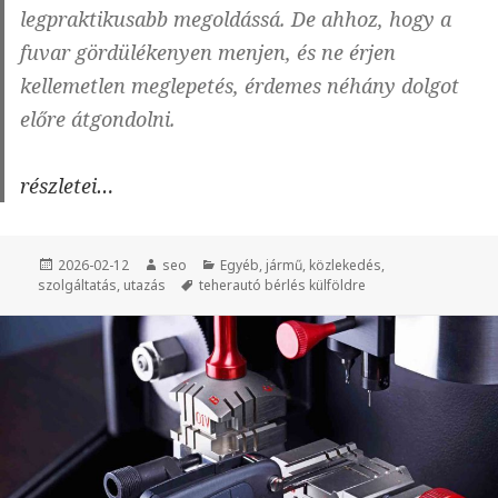
legpraktikusabb megoldássá. De ahhoz, hogy a
fuvar gördülékenyen menjen, és ne érjen
kellemetlen meglepetés, érdemes néhány dolgot
előre átgondolni.
Teherautó
részletei…
bérlés
külföldre
Közzétéve
2026-02-12
Szerző
seo
Kategória
Egyéb
,
jármű
,
közlekedés
,
–
szolgáltatás
,
utazás
Címke
teherautó bérlés külföldre
mit
érdemes
tudni,
mielőtt
útnak
indulnál?