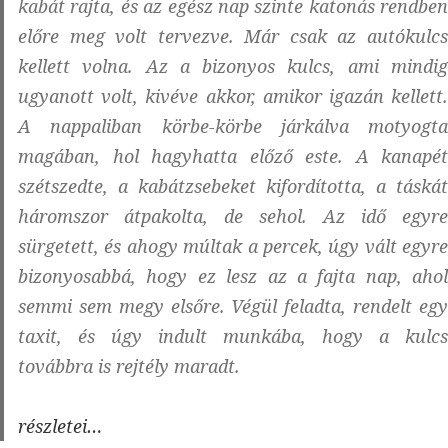
kabát rajta, és az egész nap szinte katonás rendben
előre meg volt tervezve. Már csak az autókulcs
kellett volna. Az a bizonyos kulcs, ami mindig
ugyanott volt, kivéve akkor, amikor igazán kellett.
A nappaliban körbe-körbe járkálva motyogta
magában, hol hagyhatta előző este. A kanapét
szétszedte, a kabátzsebeket kifordította, a táskát
háromszor átpakolta, de sehol. Az idő egyre
sürgetett, és ahogy múltak a percek, úgy vált egyre
bizonyosabbá, hogy ez lesz az a fajta nap, ahol
semmi sem megy elsőre. Végül feladta, rendelt egy
taxit, és úgy indult munkába, hogy a kulcs
továbbra is rejtély maradt.
Amikor
részletei…