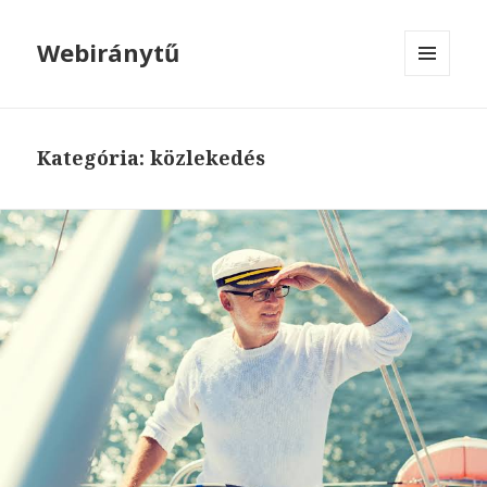
Webiránytű
MENÜ
ÉS
WIDGETEK
Kategória: közlekedés