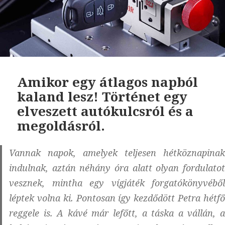
Amikor egy átlagos napból
kaland lesz! Történet egy
elveszett autókulcsról és a
megoldásról.
Vannak napok, amelyek teljesen hétköznapinak
indulnak, aztán néhány óra alatt olyan fordulatot
vesznek, mintha egy vígjáték forgatókönyvéből
léptek volna ki. Pontosan így kezdődött Petra hétfő
reggele is. A kávé már lefőtt, a táska a vállán, a