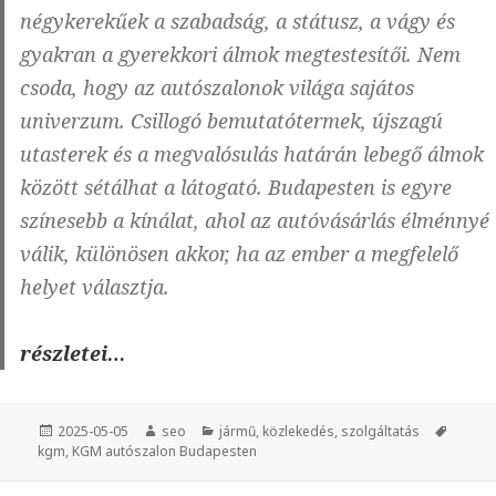
négykerekűek a szabadság, a státusz, a vágy és
gyakran a gyerekkori álmok megtestesítői. Nem
csoda, hogy az autószalonok világa sajátos
univerzum. Csillogó bemutatótermek, újszagú
utasterek és a megvalósulás határán lebegő álmok
között sétálhat a látogató. Budapesten is egyre
színesebb a kínálat, ahol az autóvásárlás élménnyé
válik, különösen akkor, ha az ember a megfelelő
helyet választja.
Az
részletei…
autószalonok
világa
Közzétéve
2025-05-05
Szerző
seo
Kategória
jármű
,
közlekedés
,
szolgáltatás
Címke
–
kgm
,
KGM autószalon Budapesten
Új