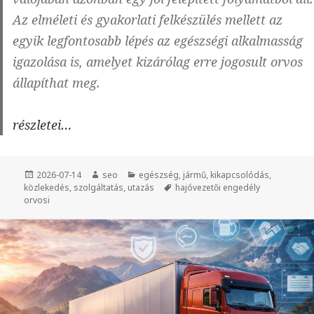
Az elméleti és gyakorlati felkészülés mellett az
egyik legfontosabb lépés az egészségi alkalmasság
igazolása is, amelyet kizárólag erre jogosult orvos
állapíthat meg.
Kedvtelési
részletei…
célú
hajóvezetői
Közzétéve
2026-07-14
Szerző
seo
Kategória
egészség
,
jármű
,
kikapcsolódás
,
engedély
közlekedés
,
szolgáltatás
,
utazás
Címke
hajóvezetői engedély
orvosi
megszerzése