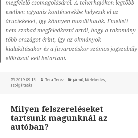
megfelelő csomagolásáról. A teherhajókon legtöbb
esetben ugyanis konténerekbe helyezik el az
árucikkeket, így könnyen mozdíthatók. Emellett
nem szabad megfeledkezni arról, hogy a rakomány
több országot érint, így az okmányok
kialakításakor és a fuvarozáskor számos jogszabály
előírásait kell betartani.
Közzétéve
2019-09-13
Szerző
Tera Teréz
Kategória
jármű
,
közlekedés
,
szolgáltatás
Milyen felszereléseket
tartsunk magunknál az
autóban?