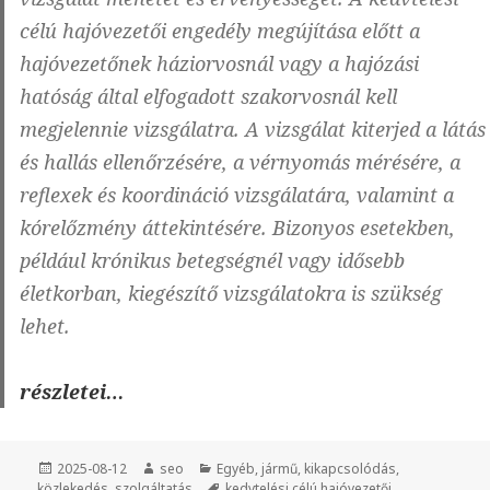
célú hajóvezetői engedély megújítása előtt a
hajóvezetőnek háziorvosnál vagy a hajózási
hatóság által elfogadott szakorvosnál kell
megjelennie vizsgálatra. A vizsgálat kiterjed a látás
és hallás ellenőrzésére, a vérnyomás mérésére, a
reflexek és koordináció vizsgálatára, valamint a
kórelőzmény áttekintésére. Bizonyos esetekben,
például krónikus betegségnél vagy idősebb
életkorban, kiegészítő vizsgálatokra is szükség
lehet.
Kedvtelési
részletei…
célú
hajóvezetői
Közzétéve
2025-08-12
Szerző
seo
Kategória
Egyéb
,
jármű
,
kikapcsolódás
,
közlekedés
,
szolgáltatás
Címke
kedvtelési célú hajóvezetői