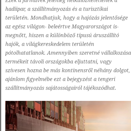
Ezek a járművek jelenleg nélkülözhetetlenek a
hadiipar, a szállítmányozás és a turisztikai
területén. Mondhatjuk, hogy a hajózás jelentősége
az egész világon- beleértve Magyarországot is-
megnőtt, hiszen a különböző típusú áruszállító
hajók, a világkereskedelem területén
pótolhatatlanok. Amennyiben szeretné vállalkozása
termékeit távoli országokba eljuttatni, vagy
szívesen hozna be más kontinensről néhány dolgot,
ajánlom figyelmébe ezt a bejegyzést a tengeri
szállítmányozás sajátosságairól tájékozódhat.