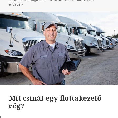
engedély
engedély
orvosi
2025-
ben
Mit csinál egy flottakezelő
cég?