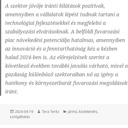
A szektor jövője iránti kilátások pozitívak,
amennyiben a vállalatok lépést tudnak tartani a
technológiai fejlesztésekkel és megfelelni a
szabályozási elvárásoknak. A belföldi fuvarozási
piac növekedési potenciálja hatalmas, amennyiben
az innováció és a fenntarthatóság kéz a kézben
halad 2024-ben is. Az előrejelzések szerint a
következő években további javulás várható, mivel a
gazdaság különböző szektoraiban nő az igény a
hatékony és környezetbarát fuvarozási megoldások
iránt.
Közzétéve
2024-04-19
Szerző
Tera Teréz
Kategória
jármű
,
közlekedés
,
szolgáltatás