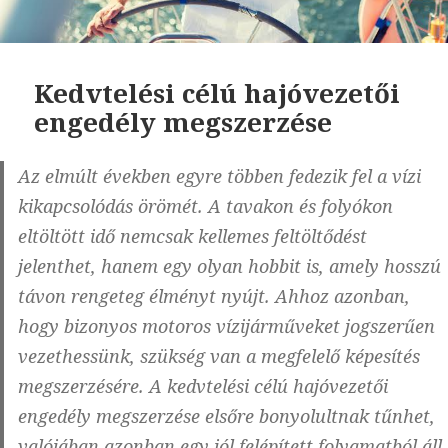
Kedvtelési célú hajóvezetői
engedély megszerzése
Az elmúlt években egyre többen fedezik fel a vízi
kikapcsolódás örömét. A tavakon és folyókon
eltöltött idő nemcsak kellemes feltöltődést
jelenthet, hanem egy olyan hobbit is, amely hosszú
távon rengeteg élményt nyújt. Ahhoz azonban,
hogy bizonyos motoros vízijárműveket jogszerűen
vezethessünk, szükség van a megfelelő képesítés
megszerzésére. A kedvtelési célú hajóvezetői
engedély megszerzése elsőre bonyolultnak tűnhet,
valójában azonban egy jól felépített folyamatból áll.