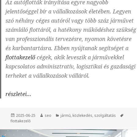
Az autóflották irányítása egyre nagyobb
jelentőséggel bír a vállalkozások életében. Legyen
szó néhány céges autóról vagy több száz járművet
számláló flottáról, a hatékony működéshez szükség
van professzionális tervezésre, nyomon követésre
és karbantartásra. Ebben nyújtanak segítséget a
flottakezelő
cégek, akik leveszik a járművekkel
kapcsolatos adminisztratív, logisztikai és gazdasági
terheket a vállalkozások válláról.
Mit
részletei…
csinál
egy
Közzétéve
2025-06-25
Szerző
seo
Kategória
jármű
,
közlekedés
,
szolgáltatás
Címke
flottakezelő
flottakezelő
cég?