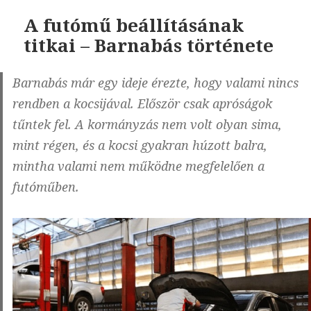
autók,
A futómű beállításának
régi
titkai – Barnabás története
álmok
Barnabás már egy ideje érezte, hogy valami nincs
rendben a kocsijával. Először csak apróságok
tűntek fel. A kormányzás nem volt olyan sima,
mint régen, és a kocsi gyakran húzott balra,
mintha valami nem működne megfelelően a
futóműben.