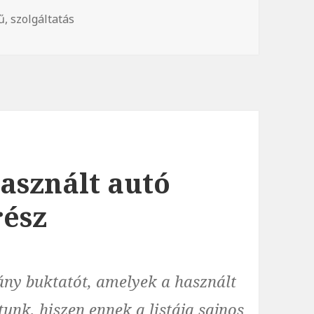
ű
,
szolgáltatás
használt autó
rész
ány buktatót, amelyek a használt
unk, hiszen ennek a listája sajnos