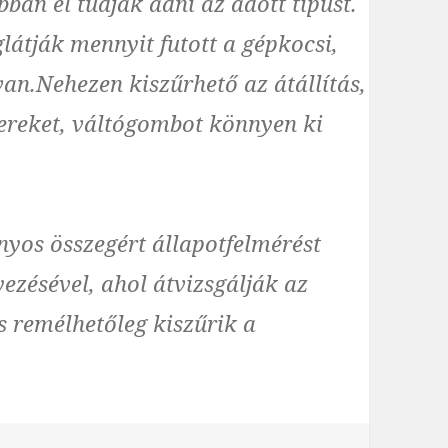
ban el tudják adni az adott típust.
látják mennyit futott a gépkocsi,
an.Nehezen kiszűrhető az átállítás,
ereket, váltógombot könnyen ki
yos összegért állapotfelmérést
ezésével, ahol átvizsgálják az
és remélhetőleg kiszűrik a