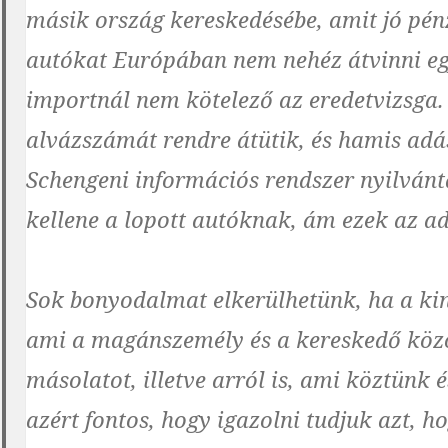
másik ország kereskedésébe, amit jó pén
autókat Európában nem nehéz átvinni eg
importnál nem kötelező az eredetvizsga
alvázszámát rendre átütik, és hamis adá
Schengeni információs rendszer nyilvánt
kellene a lopott autóknak, ám ezek az a
Sok bonyodalmat elkerülhetünk, ha a kint
ami a magánszemély és a kereskedő közöt
másolatot, illetve arról is, ami köztünk 
azért fontos, hogy igazolni tudjuk azt, h