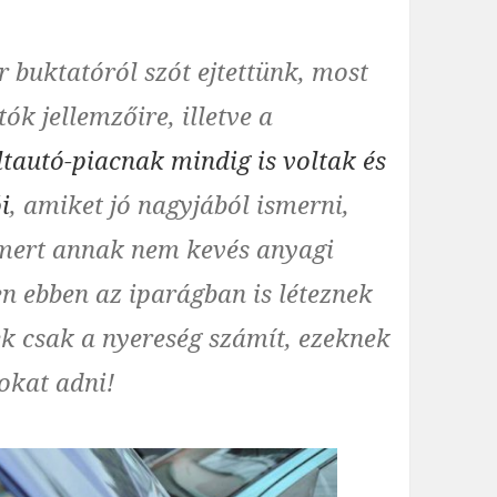
 buktatóról szót ejtettünk, most
ók jellemzőire, illetve a
tautó-piacnak mindig is voltak és
i
, amiket jó nagyjából ismerni,
 mert annak nem kevés anyagi
n ebben az iparágban is léteznek
k csak a nyereség számít, ezeknek
okat adni!