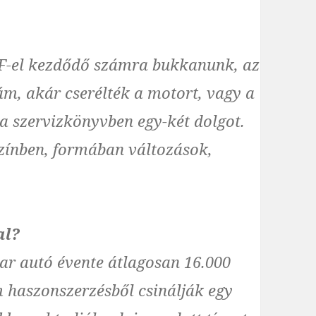
AF-el kezdődő számra bukkanunk, az
zám, akár cserélték a motort, vagy a
a szervizkönyvben egy-két dolgot.
zínben, formában változások,
al?
ar autó évente átlagosan 16.000
m haszonszerzésből csinálják egy