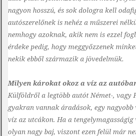
nagyon hosszú, és sok dologra kell odafi
autószerelőnek is nehéz a műszerei nélkü
nemhogy azoknak, akik nem is ezzel fog
érdeke pedig, hogy meggyőzzenek minket é
nekik ebből származik a jövedelmük.
Milyen károkat okoz a víz az autóba
Külföldről a legtöbb autót Német-, vagy
gyakran vannak áradások, egy nagyobb vi
víz az utcákon. Ha a tengelymagasságig 
olyan nagy baj, viszont ezen felül már n