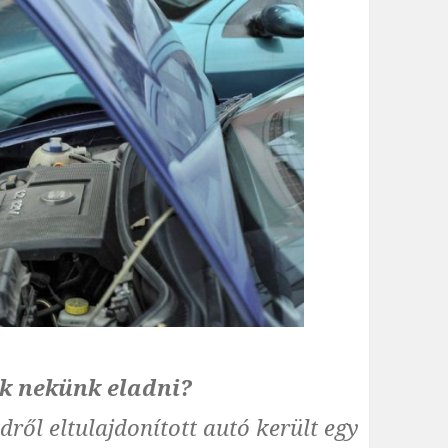
ak nekünk eladni?
ről eltulajdonított autó került egy