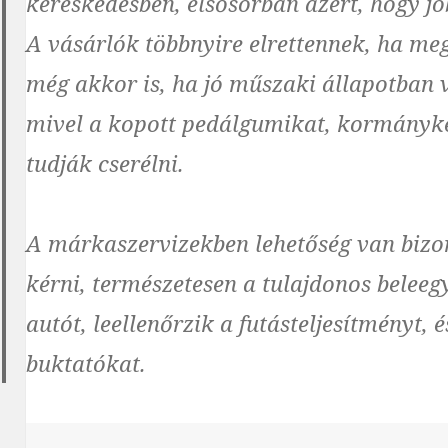
kereskedésben, elsősorban azért, hogy job
A vásárlók többnyire elrettennek, ha meg
még akkor is, ha jó műszaki állapotban v
mivel a kopott pedálgumikat, kormányk
tudják cserélni.
A márkaszervizekben lehetőség van bizon
kérni, természetesen a tulajdonos beleegy
autót, leellenőrzik a futásteljesítményt, 
buktatókat.