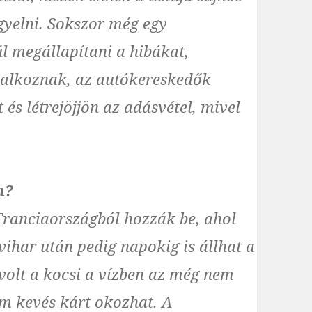
gyelni. Sokszor még egy
l megállapítani a hibákat,
lalkoznak, az autókereskedők
s létrejöjjön az adásvétel, mivel
n?
 Franciaországból hozzák be, ahol
har után pedig napokig is állhat a
volt a kocsi a vízben az még nem
em kevés kárt okozhat. A