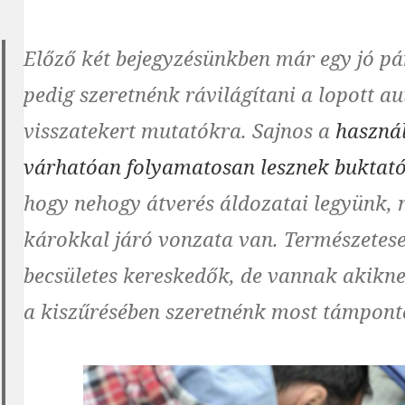
Előző két bejegyzésünkben már egy jó pár
pedig szeretnénk rávilágítani a lopott aut
visszatekert mutatókra. Sajnos a
használ
várhatóan folyamatosan lesznek buktató
hogy nehogy átverés áldozatai legyünk,
károkkal járó vonzata van. Természetese
becsületes kereskedők, de vannak akikne
a kiszűrésében szeretnénk most támpont