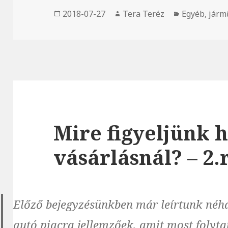
Közzétéve
2018-07-27
Szerző
Tera Teréz
Kategória
Egyéb
,
járm
Mire figyeljünk 
vásárlásnál? – 2.
Előző bejegyzésünkben már leírtunk néh
autó piacra jellemzőek, amit most folytat