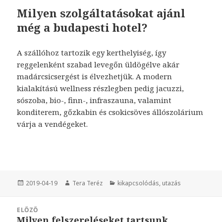
Milyen szolgáltatásokat ajánl
még a budapesti hotel?
A szállóhoz tartozik egy kerthelyiség, így
reggelenként szabad levegőn üldögélve akár
madárcsicsergést is élvezhetjük. A modern
kialakítású wellness részlegben pedig jacuzzi,
sószoba, bio-, finn-, infraszauna, valamint
konditerem, gőzkabin és csokicsöves állószolárium
várja a vendégeket.
Közzétéve
2019-04-19
Szerző
Tera Teréz
Kategória
kikapcsolódás
,
utazás
Bejegyzés
ELŐZŐ
navigáció
Milyen felszereléseket tartsunk
Korábbi