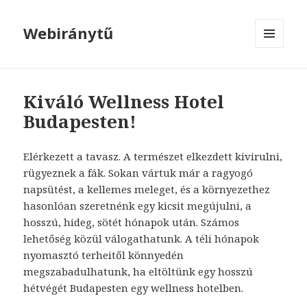
Webiránytű
MENÜ
ÉS
WIDGETEK
Kiváló Wellness Hotel
Budapesten!
Elérkezett a tavasz. A természet elkezdett kivirulni,
rügyeznek a fák. Sokan vártuk már a ragyogó
napsütést, a kellemes meleget, és a környezethez
hasonlóan szeretnénk egy kicsit megújulni, a
hosszú, hideg, sötét hónapok után. Számos
lehetőség közül válogathatunk. A téli hónapok
nyomasztó terheitől könnyedén
megszabadulhatunk, ha eltöltünk egy hosszú
hétvégét Budapesten egy wellness hotelben.