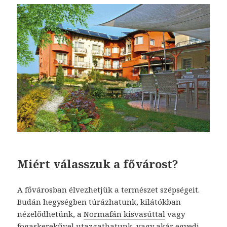
Miért válasszuk a fővárost?
A fővárosban élvezhetjük a természet szépségeit.
Budán hegységben túrázhatunk, kilátókban
nézelődhetünk, a
Normafán kisvasúttal
vagy
fogaskerekűvel utazgathatunk, vagy akár egyedi