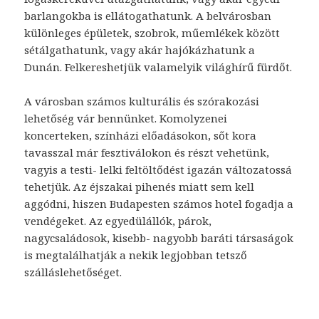
barlangokba is ellátogathatunk. A belvárosban
különleges épületek, szobrok, műemlékek között
sétálgathatunk, vagy akár hajókázhatunk a
Dunán. Felkereshetjük valamelyik világhírű fürdőt.
A városban számos kulturális és szórakozási
lehetőség vár bennünket. Komolyzenei
koncerteken, színházi előadásokon, sőt kora
tavasszal már fesztiválokon és részt vehetünk,
vagyis a testi- lelki feltöltődést igazán változatossá
tehetjük. Az éjszakai pihenés miatt sem kell
aggódni, hiszen Budapesten számos hotel fogadja a
vendégeket. Az egyedülállók, párok,
nagycsaládosok, kisebb- nagyobb baráti társaságok
is megtalálhatják a nekik legjobban tetsző
szálláslehetőséget.