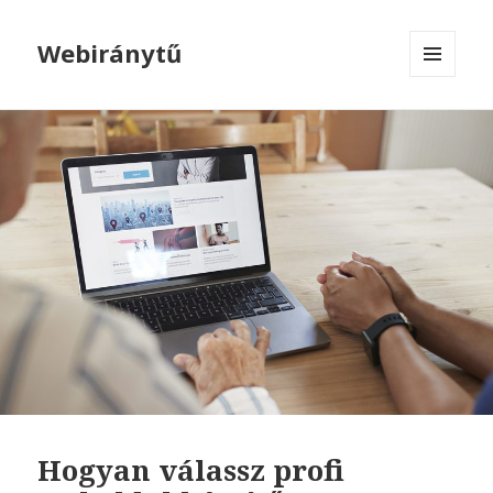
Webiránytű
MENÜ
ÉS
WIDGETEK
Hogyan válassz profi